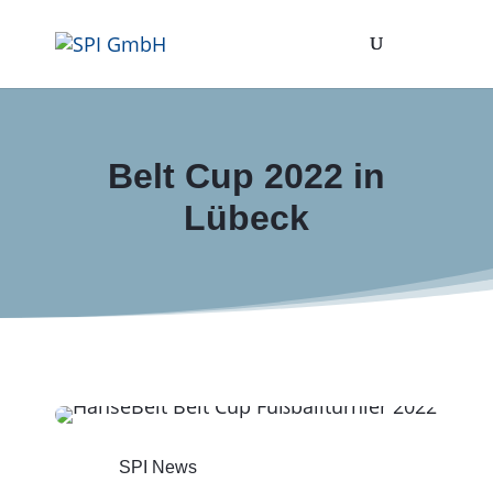
Belt Cup 2022 in
Lübeck
SPI News