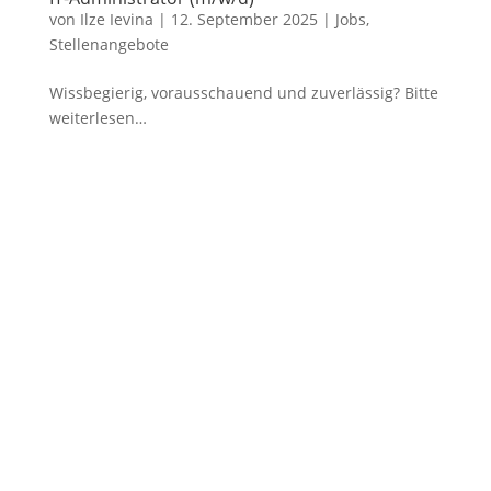
von
Ilze Ievina
|
12. September 2025
|
Jobs
,
Stellenangebote
Wissbegierig, vorausschauend und zuverlässig? Bitte
weiterlesen…
Sitemap
Impressum
Datenschutz
AGB