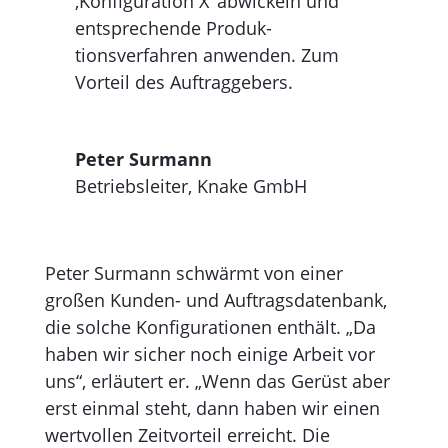
‚Konfiguration X‘ abwickeln und
entsprechende Produk­
tionsverfahren anwenden. Zum
Vorteil des Auftraggebers.
Peter Surmann
Betriebsleiter
,
Knake GmbH
Peter Surmann schwärmt von einer
großen Kun­den- und Auftr­ags­daten­bank­,
die solche Konfi­gura­ti­onen enthält. „Da
haben wir sicher noch ei­­nige­ Ar­­beit vor
uns“, erläutert er. „Wenn das Gerüst aber
erst einmal steht, dann haben wir einen
w­e­rt­­vollen Zeitvorteil erreicht. Die