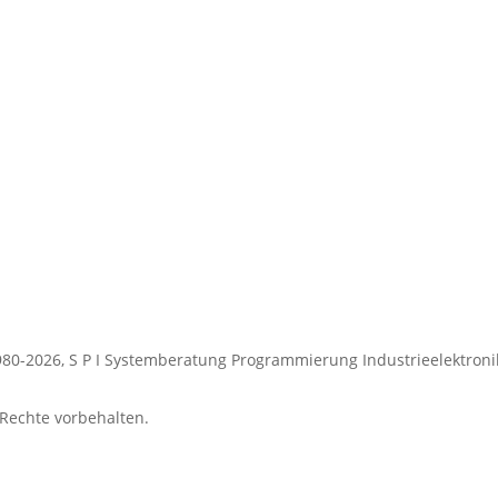
Mo. bis Do. 8:30 – 16:30
esse
Freitag 8:00 – 14:00
 GmbH
-Fischer-Straße 30a
Karriere
26 Ahrensburg
jobs@spi.de
80-2026, S P I Systemberatung Programmierung Industrieelektro
 Rechte vorbehalten.