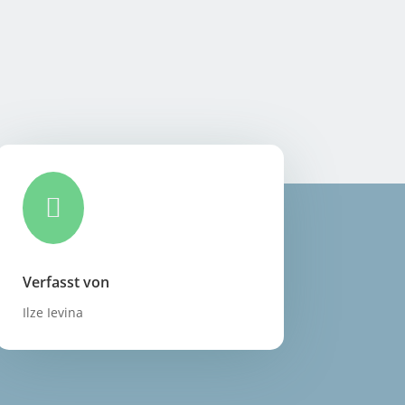

Verfasst von
Ilze Ievina